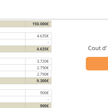
150.000€
4.635€
-
Cout d'
4.635€
3.720€
2.790€
2.790€
9.300€
900€
-
900€