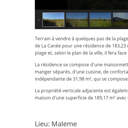
Terrain à vendre à quelques pas de la plage
de La Canée pour une résidence de 183,23 m² 
plage et, selon le plan de la ville, il fera 
La résidence se compose d'une maisonnette 
manger séparés, d'une cuisine, de conforta
indépendante de 31,98 m², qui se compose d
×
×
×
Monnaie
Unités
La propriété verticale adjacente est égale
S'il
English
vous
maison d'une superficie de 189,17 m² avec 
EUR €
Ελληνικά
plait
m/km/m²
USD - $
S'
-
ft/mi/ft²
Français
inscrire
Lieu: Maleme
GBP - £
pour