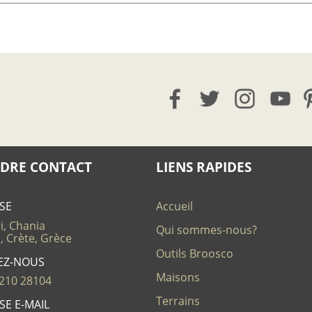
DRE CONTACT
LIENS RAPIDES
SE
Accueil
i, Chania
Qui sommes-nous?
, Crète, Grèce
Outils Broosco
EZ-NOUS
Maisons
210 28104
Terrains
SE E-MAIL