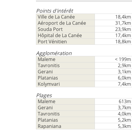
Deutsch
-
utiliser
cette
Points d'intérêt
Sauvegarder
fonctionnalité
Ville de La Canée
18,4km
Aéroport de La Canée
31,7km
Vous
Souda Port
23,9km
n'
Hôpital de La Canée
17,4km
aavez
Port Vénitien
18,8km
pas
un
Agglomération
Maleme
< 199m
compte?
Tavronitis
2,9km
S'
Gerani
3,1km
inscrire
Platanias
6,0km
maintenant!
Kolymvari
7,4km
voir
Plages
tous
Maleme
613m
vos
Gerani
3,7km
avantages
Tavronitis
4,0km
Platanias
5,2km
Rapaniana
5,3km