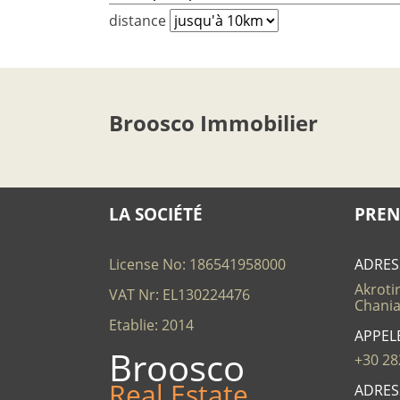
distance
Broosco Immobilier
LA SOCIÉTÉ
PREN
License No: 186541958000
ADRES
Akrotir
VAT Nr: EL130224476
Chania
Etablie: 2014
APPEL
Broosco
+30 28
Real Estate
ADRES