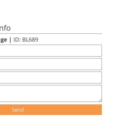
nfo
age |
ID: BL689
Send