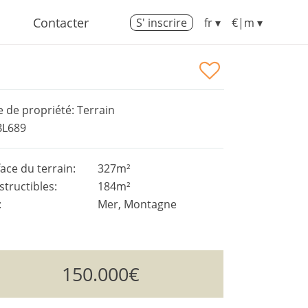
Contacter
S' inscrire
fr ▾
€|m ▾
 de propriété: Terrain
BL689
ace du terrain:
327m²
tructibles:
184m²
:
Mer, Montagne
150.000€