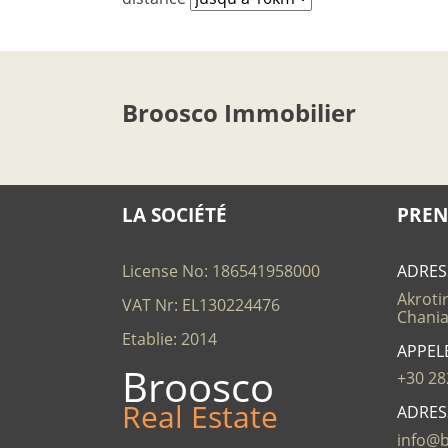
Broosco Immobilier
LA SOCIÉTÉ
PREN
License No: 186541958000
ADRES
Akrotir
VAT Nr: EL130224476
Chania
Etablie: 2014
APPEL
Broosco
+30 28
Real Estate
ADRES
info@