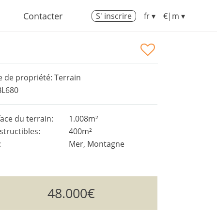
Contacter
S' inscrire
fr ▾
€|m ▾
 de propriété: Terrain
BL680
ace du terrain:
1.008m²
tructibles:
400m²
:
Mer, Montagne
48.000€