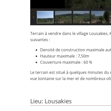
Terrain à vendre dans le village Lousakies, 
suivantes :
Densité de construction maximale aut
Hauteur maximale : 7,50m
Couverture maximale : 60 %
×
×
×
Le terrain est situé à quelques minutes du
Monnaie
Unités
S'il
English
vue lointaine sur la mer et de nombreux oli
vous
EUR €
Ελληνικά
plait
m/km/m²
USD - $
S'
-
ft/mi/ft²
Français
Lieu: Lousakies
inscrire
GBP - £
pour
Deutsch