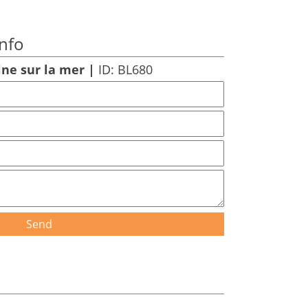
nfo
ine sur la mer |
ID: BL680
Send