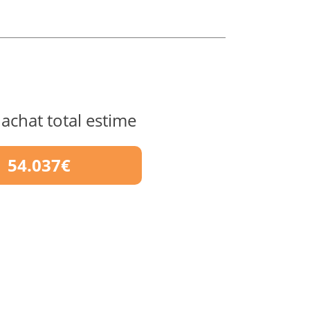
 achat total estime
54.037€