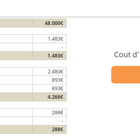
48.000€
1.483€
-
Cout d'
1.483€
2.480€
893€
893€
4.266€
288€
-
288€