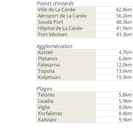
-
utiliser
Points d'intérêt
cette
Ville de La Canée
42,8km
Sauvegarder
fonctionnalité
Aéroport de La Canée
56,2km
Souda Port
48,3km
Vous
Hôpital de La Canée
41,9km
n'
Port Vénitien
43,3km
aavez
pas
Agglomération
un
Kasteli
4,7km
compte?
Platanos
6,6km
Falasarna
12,0km
S'
Topolia
13,6km
inscrire
Kolymvari
19,3km
maintenant!
Plages
voir
Telonio
5,8km
tous
Livadia
5,9km
vos
Viglia
8,0km
avantages
Korfalonas
8,4km
Kaliviani
9,9km