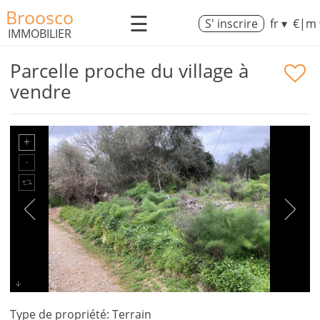
Broosco
☰
S' inscrire
fr ▾
€|m 
IMMOBILIER
Parcelle proche du village à
vendre
Type de propriété: Terrain