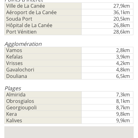
Ville de La Canée
27,9km
Aéroport de La Canée
36,1km
Souda Port
20,5km
Hôpital de La Canée
26,8km
Port Vénitien
28,6km
Agglomération
Vamos
2,8km
Kefalas
3,9km
Vrisses
4,2km
Gavalochori
4,8km
×
×
×
Douliana
6,5km
Monnaie
Unités
S'il
English
Plages
vous
EUR €
Almirida
7,3km
Ελληνικά
plait
m/km/m²
Obrosgialos
8,1km
USD - $
S'
Georgioupoli
8,7km
-
ft/mi/ft²
Français
inscrire
Kera
9,8km
GBP - £
pour
Kalives
9,9km
Deutsch
-
utiliser
cette