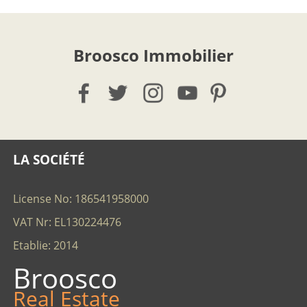
Broosco Immobilier
LA SOCIÉTÉ
License No: 186541958000
VAT Nr: EL130224476
Etablie: 2014
Broosco
Real Estate