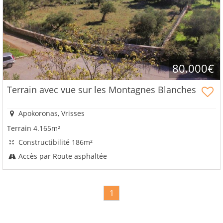
vos
avantages
80.000€
Terrain avec vue sur les Montagnes Blanches
Apokoronas, Vrisses
Terrain 4.165m²
Constructibilité 186m²
Accès par Route asphaltée
1