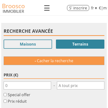
Broosco
☰
S' inscrire
fr ▾
€|m 
IMMOBILIER
RECHERCHE AVANCÉE
Maisons
Terrains
Cacher la recherche
PRIX (€)
-
Special offer
Prix réduit