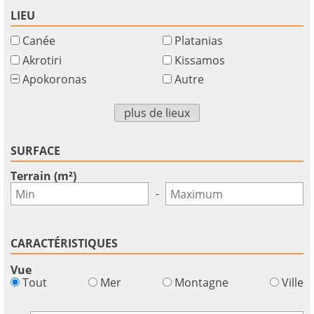
LIEU
Canée
Platanias
Akrotiri
Kissamos
Apokoronas
Autre
plus de lieux
SURFACE
Terrain (m²)
-
CARACTÉRISTIQUES
Vue
×
×
×
Tout
Mer
Montagne
Ville
Monnaie
Unités
S'il
English
vous