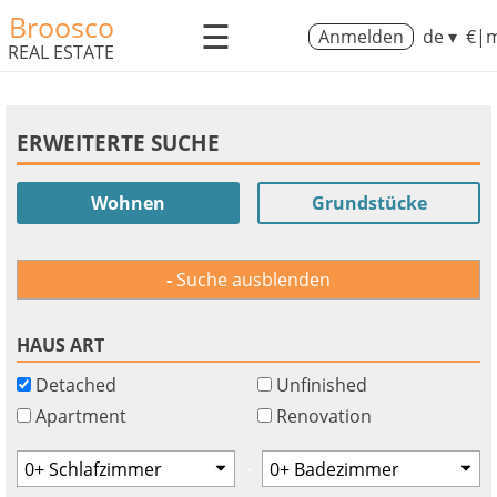
Broosco
☰
Anmelden
de ▾
€|m
REAL ESTATE
ERWEITERTE SUCHE
Wohnen
Grundstücke
Suche ausblenden
HAUS ART
Detached
Unfinished
Apartment
Renovation
-