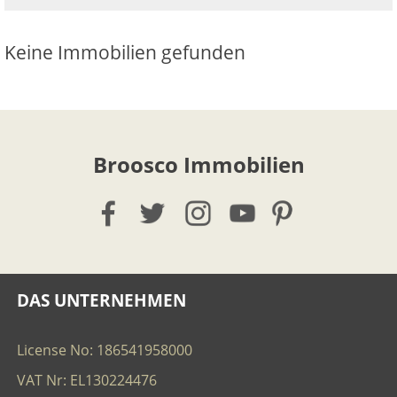
Keine Immobilien gefunden
Broosco Immobilien
DAS UNTERNEHMEN
License No: 186541958000
VAT Nr: EL130224476