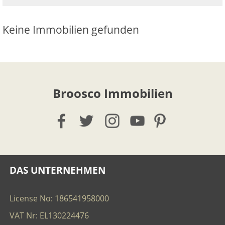
Keine Immobilien gefunden
Broosco Immobilien
DAS UNTERNEHMEN
License No: 186541958000
VAT Nr: EL130224476