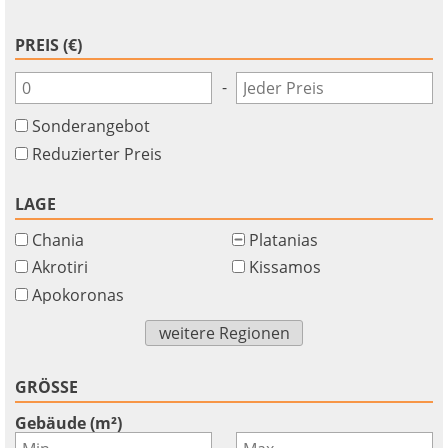
PREIS (€)
-
Sonderangebot
Reduzierter Preis
LAGE
Chania
Platanias
Akrotiri
Kissamos
Apokoronas
×
×
×
Währung
Einheiten
weitere Regionen
Bitte
English
Anmelden
EUR €
Ελληνικά
Verb
m/km/m²
GRÖSSE
USD - $
um
-
ft/mi/ft²
Français
Gebäude (m²)
diese
-