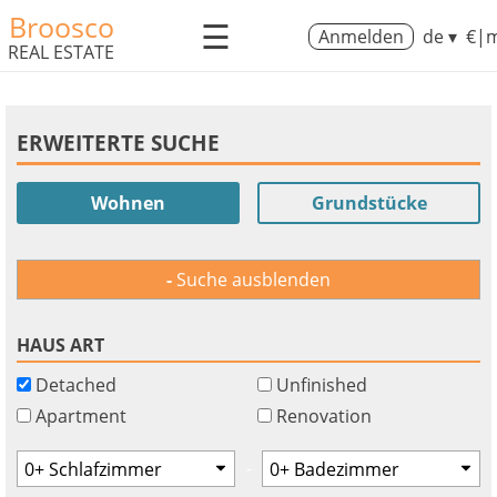
Broosco
☰
Anmelden
de ▾
€|m
REAL ESTATE
ERWEITERTE SUCHE
Wohnen
Grundstücke
Suche ausblenden
HAUS ART
Detached
Unfinished
Apartment
Renovation
-