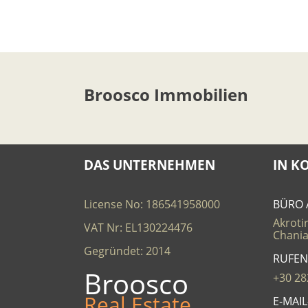
Broosco Immobilien
DAS UNTERNEHMEN
IN K
License No: 186541958000
BÜRO 
Akrotir
VAT Nr: EL130224476
Chania
Gegründet: 2014
RUFEN
Broosco
+30 28
Real Estate
E-MAI