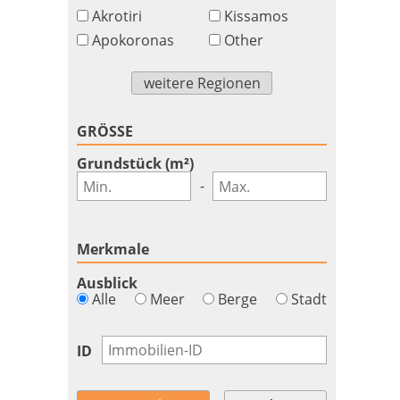
Akrotiri
Kissamos
Apokoronas
Other
weitere Regionen
GRÖSSE
Grundstück (m²)
-
Merkmale
Ausblick
Alle
Meer
Berge
Stadt
ID