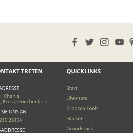
ONTAKT TRETEN
QUICKLINKS
ADRESSE
Start
i, Chania
Über uns
, Kreta, Griechenland
Broosco Tools
 SIE UNS AN
Häuser
210 28104
Grundstück
L-ADDRESSE