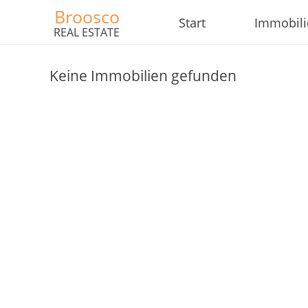
Broosco
Start
Immobil
REAL ESTATE
Keine Immobilien gefunden
×
×
×
Währung
Einheiten
Bitte
English