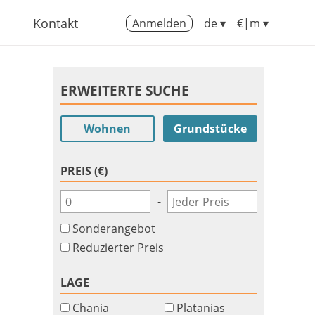
Kontakt
Anmelden
de ▾
€|m ▾
ERWEITERTE SUCHE
Wohnen
Grundstücke
PREIS (€)
-
Sonderangebot
Reduzierter Preis
LAGE
Chania
Platanias