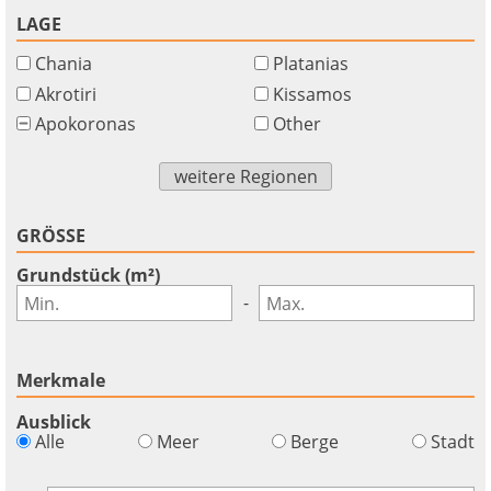
LAGE
Chania
Platanias
Akrotiri
Kissamos
Apokoronas
Other
weitere Regionen
GRÖSSE
Grundstück (m²)
-
Merkmale
Ausblick
×
×
×
Alle
Meer
Berge
Stadt
Währung
Einheiten
Bitte
English
Anmelden