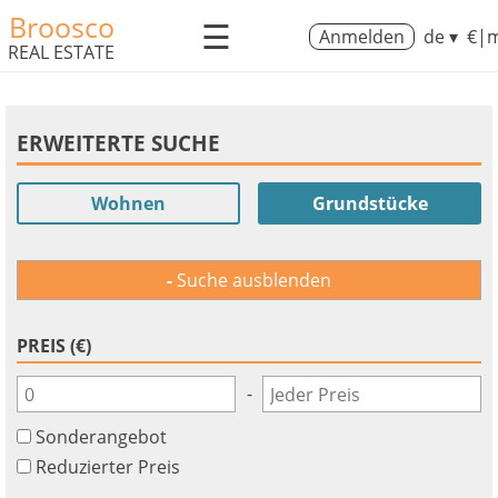
Broosco
☰
Anmelden
de ▾
€|m
REAL ESTATE
ERWEITERTE SUCHE
Wohnen
Grundstücke
Suche ausblenden
PREIS (€)
-
Sonderangebot
Reduzierter Preis