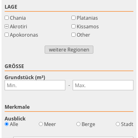
LAGE
Chania
Platanias
Akrotiri
Kissamos
Apokoronas
Other
weitere Regionen
GRÖSSE
Grundstück (m²)
-
Merkmale
Ausblick
×
×
×
Alle
Meer
Berge
Stadt
Währung
Einheiten
Bitte
English
Anmelden