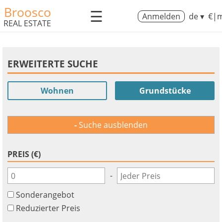
Broosco
☰
Anmelden
de ▾
€|m
REAL ESTATE
ERWEITERTE SUCHE
Wohnen
Grundstücke
Suche ausblenden
PREIS (€)
-
Sonderangebot
Reduzierter Preis