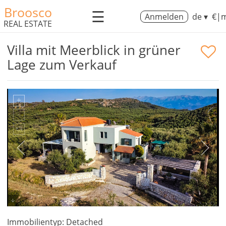
Broosco
☰
Anmelden
de ▾
€|m
REAL ESTATE
Villa mit Meerblick in grüner
Lage zum Verkauf
Immobilientyp: Detached