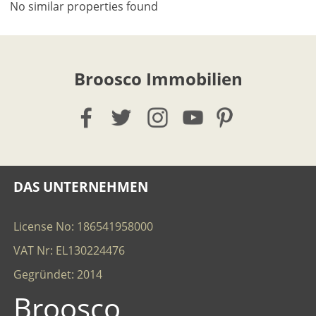
No similar properties found
Broosco Immobilien
DAS UNTERNEHMEN
License No: 186541958000
VAT Nr: EL130224476
Gegründet: 2014
Broosco