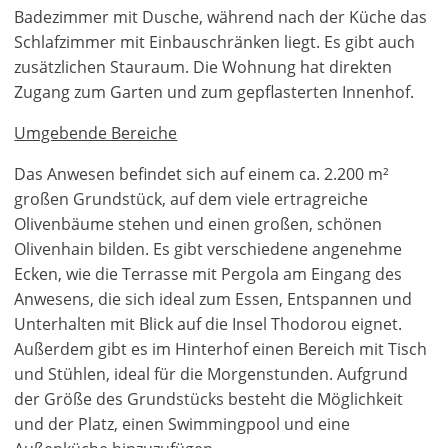
Anmelden
EUR €
Badezimmer mit Dusche, während nach der Küche das
Ελληνικά
Verb
m/km/m²
USD - $
Schlafzimmer mit Einbauschränken liegt. Es gibt auch
um
-
ft/mi/ft²
zusätzlichen Stauraum. Die Wohnung hat direkten
Français
diese
Zugang zum Garten und zum gepflasterten Innenhof.
GBP - £
Funktionalität
Deutsch
-
zu
Umgebende Bereiche
nutzen
Speichern
Das Anwesen befindet sich auf einem ca. 2.200 m²
Noch
kein
großen Grundstück, auf dem viele ertragreiche
Konto
Olivenbäume stehen und einen großen, schönen
haben?
Olivenhain bilden. Es gibt verschiedene angenehme
Jetzt
Ecken, wie die Terrasse mit Pergola am Eingang des
registrieren!
Anwesens, die sich ideal zum Essen, Entspannen und
finden
Unterhalten mit Blick auf die Insel Thodorou eignet.
Sie
Außerdem gibt es im Hinterhof einen Bereich mit Tisch
alle
und Stühlen, ideal für die Morgenstunden. Aufgrund
Ihre
der Größe des Grundstücks besteht die Möglichkeit
Vorteile
und der Platz, einen Swimmingpool und eine