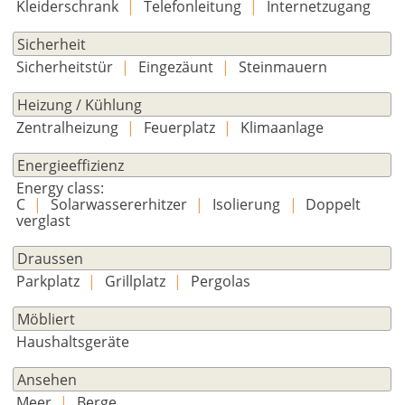
Kleiderschrank
|
Telefonleitung
|
Internetzugang
Sicherheit
Sicherheitstür
|
Eingezäunt
|
Steinmauern
Heizung / Kühlung
Zentralheizung
|
Feuerplatz
|
Klimaanlage
Energieeffizienz
Energy class:
C
|
Solarwassererhitzer
|
Isolierung
|
Doppelt
verglast
Draussen
Parkplatz
|
Grillplatz
|
Pergolas
Möbliert
Haushaltsgeräte
Ansehen
Meer
|
Berge