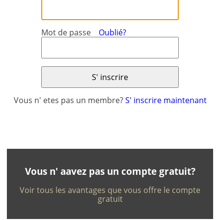
Mot de passe
Oublié?
Vous n' etes pas un membre?
S' inscrire maintenant
×
×
Monnaie
Unités
English
EUR €
Ελληνικά
m/km/m²
USD - $
-
ft/mi/ft²
Français
Vous n' aavez pas un compte gratuit?
GBP - £
Deutsch
Voir tous les avantages que vous offre le compte
-
gratuit
Sauvegarder