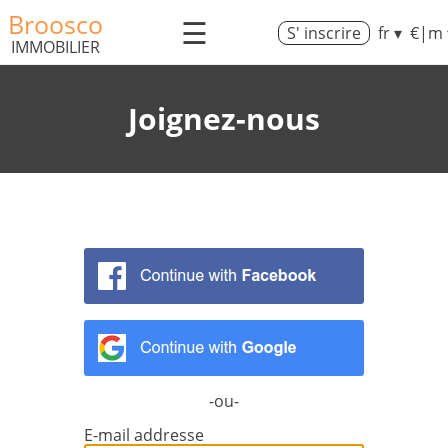
Broosco
☰
S' inscrire
fr ▾
€|m 
IMMOBILIER
Joignez-nous
-ou-
E-mail addresse