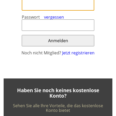
Passwort
vergessen
Noch nicht Mitglied?
Jetzt registrieren
×
×
Währung
Einheiten
English
EUR €
Ελληνικά
m/km/m²
USD - $
-
ft/mi/ft²
Haben Sie noch keines kostenlose
Français
Konto?
GBP - £
Deutsch
-
Sehen Sie alle Ihre Vorteile, die das kostenlose
Konto bietet
Speichern