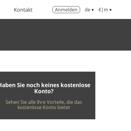
Kontakt
Anmelden
de ▾
€|m ▾
Haben Sie noch keines kostenlose
Konto?
Sehen Sie alle Ihre Vorteile, die das
kostenlose Konto bietet