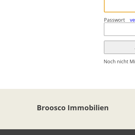
-
ft/mi/ft²
Français
GBP - £
Deutsch
-
Passwort
v
Speichern
Noch nicht Mi
Broosco Immobilien