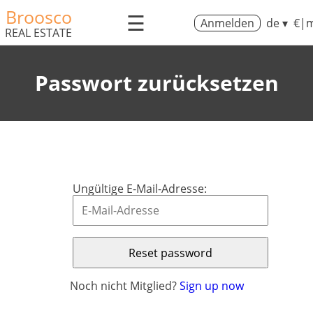
Broosco
☰
Anmelden
de ▾
€|m
REAL ESTATE
Passwort zurücksetzen
Ungültige E-Mail-Adresse:
Noch nicht Mitglied?
Sign up now