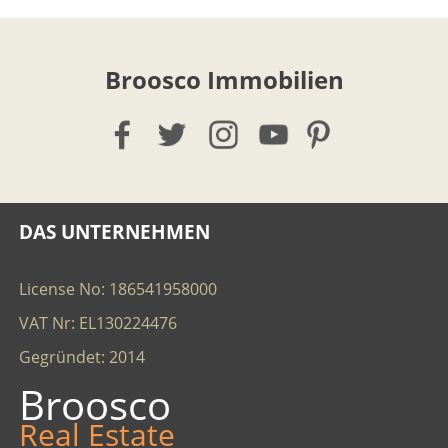
×
×
Broosco Immobilien
Währung
Einheiten
English
EUR €
Ελληνικά
m/km/m²
USD - $
-
ft/mi/ft²
Français
GBP - £
Deutsch
-
DAS UNTERNEHMEN
Speichern
License No: 186541958000
VAT Nr: EL130224476
Gegründet: 2014
Broosco
Real Estate