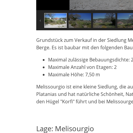
Grundstück zum Verkauf in der Siedlung Me
Berge. Es ist baubar mit den folgenden Ba
Maximal zulässige Bebauungsdichte: 
Maximale Anzahl von Etagen: 2
Maximale Höhe: 7,50 m
×
×
×
Melissourgio ist eine kleine Siedlung, die
Währung
Einheiten
Platanias und hat natürliche Schönheit, N
Bitte
English
den Hügel "Korfi" führt und bei Melissourg
Anmelden
EUR €
Ελληνικά
Verb
m/km/m²
USD - $
um
-
ft/mi/ft²
Français
diese
Lage: Melisourgio
GBP - £
Funktionalität