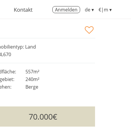
Kontakt
Anmelden
de ▾
€|m ▾
obilientyp: Land
BL670
fläche:
557m²
gebiet:
240m²
ehen:
Berge
70.000€