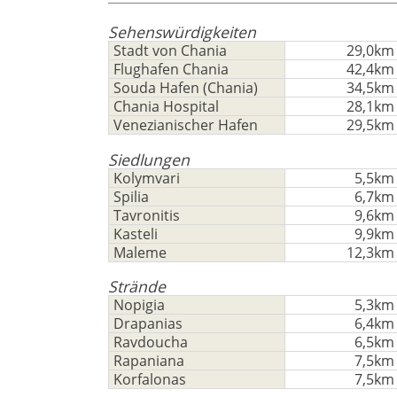
Deutsch
-
zu
Sehenswürdigkeiten
nutzen
Speichern
Stadt von Chania
29,0km
Noch
Flughafen Chania
42,4km
kein
Souda Hafen (Chania)
34,5km
Konto
Chania Hospital
28,1km
haben?
Venezianischer Hafen
29,5km
Jetzt
Siedlungen
registrieren!
Kolymvari
5,5km
finden
Spilia
6,7km
Sie
Tavronitis
9,6km
alle
Kasteli
9,9km
Maleme
12,3km
Ihre
Vorteile
Strände
Nopigia
5,3km
Drapanias
6,4km
Ravdoucha
6,5km
Rapaniana
7,5km
Korfalonas
7,5km