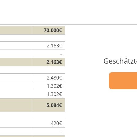
70.000€
2.163€
-
Geschätz
2.163€
2.480€
1.302€
1.302€
5.084€
420€
-