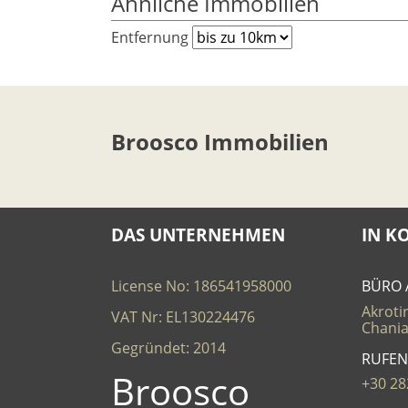
Ähnliche Immobilien
Entfernung
Broosco Immobilien
DAS UNTERNEHMEN
IN K
License No: 186541958000
BÜRO 
Akrotir
VAT Nr: EL130224476
Chania
Gegründet: 2014
RUFEN
Broosco
+30 28