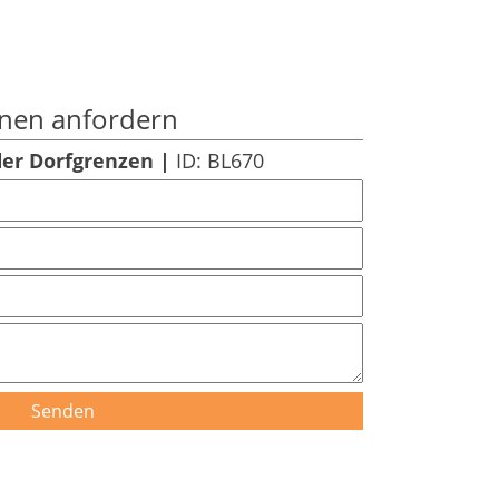
onen anfordern
der Dorfgrenzen |
ID: BL670
Senden