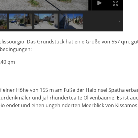
lissourgio. Das Grundstück hat eine Größe von 557 qm, gute
ubedingungen:
240 qm
 auf einer Höhe von 155 m am Fuße der Halbinsel Spatha erb
aturdenkmäler und jahrhundertealte Olivenbäume. Es ist a
eio endet und einen ungehinderten Meerblick von Kissamos 