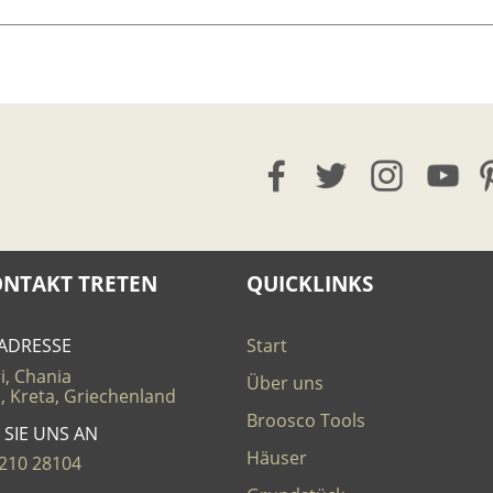
ONTAKT TRETEN
QUICKLINKS
ADRESSE
Start
i, Chania
Über uns
, Kreta, Griechenland
Broosco Tools
 SIE UNS AN
Häuser
210 28104