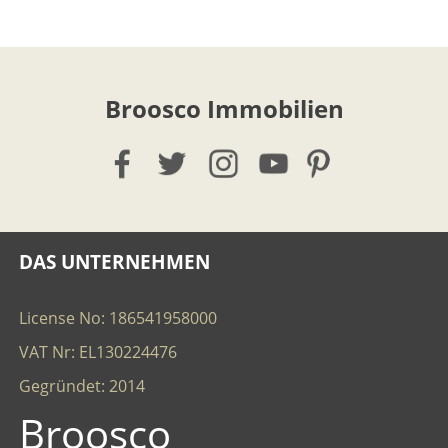
Broosco Immobilien
DAS UNTERNEHMEN
License No: 186541958000
VAT Nr: EL130224476
Gegründet: 2014
Broosco