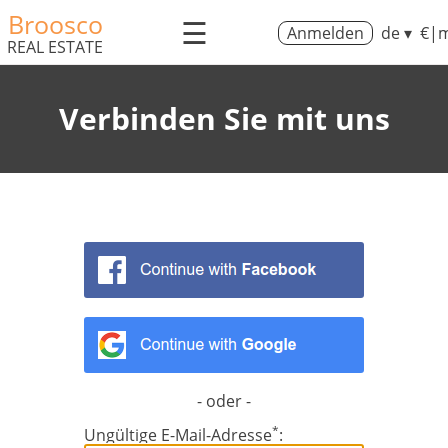
Broosco
☰
Anmelden
de ▾
€|m
REAL ESTATE
Verbinden Sie mit uns
- oder -
*
Ungültige E-Mail-Adresse
: