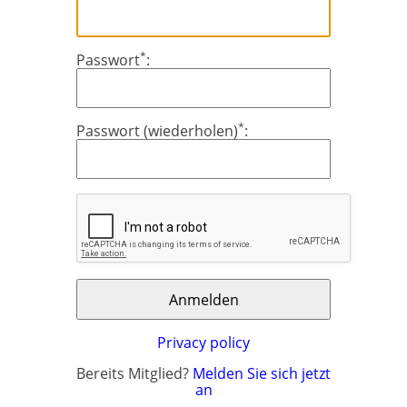
*
Passwort
:
*
Passwort (wiederholen)
:
×
×
Währung
Einheiten
English
EUR €
Ελληνικά
m/km/m²
USD - $
Privacy policy
-
ft/mi/ft²
Français
Bereits Mitglied?
Melden Sie sich jetzt
an
GBP - £