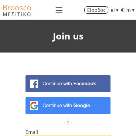
Broosco
☰
Είσοδος
el ▾
€|m ▾
ΜΕΣΙΤΙΚΟ
Join us
- ή -
Email