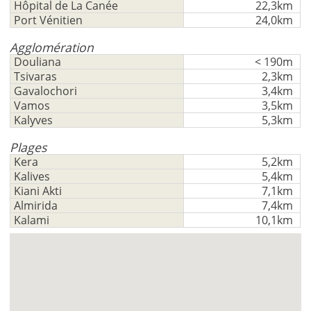
-
ft/mi/ft²
Hôpital de La Canée
22,3km
Français
inscrire
Port Vénitien
24,0km
GBP - £
pour
Deutsch
-
utiliser
Agglomération
cette
Douliana
< 190m
Sauvegarder
fonctionnalité
Tsivaras
2,3km
Gavalochori
3,4km
Vous
Vamos
3,5km
n'
Kalyves
5,3km
aavez
pas
Plages
un
Kera
5,2km
Kalives
5,4km
compte?
Kiani Akti
7,1km
S'
Almirida
7,4km
inscrire
Kalami
10,1km
maintenant!
voir
tous
vos
avantages