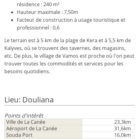
résidence : 240 m²
Hauteur maximale : 7,50m
Facteur de construction à usage touristique et
professionnel : 0,6
Le terrain est à 5 km de la plage de Kera et à 5,5 km de
Kalyves, où se trouvent des tavernes, des magasins,
etc. De plus, le village de Vamos est proche où l'on peut
trouver toutes les commodités et services pour les
besoins quotidiens.
Lieu: Douliana
×
×
×
Monnaie
Unités
S'il
Points d'intérêt
English
Ville de La Canée
23,3km
vous
EUR €
Aéroport de La Canée
31,6km
Ελληνικά
plait
m/km/m²
USD - $
Souda Port
16,0km
S'